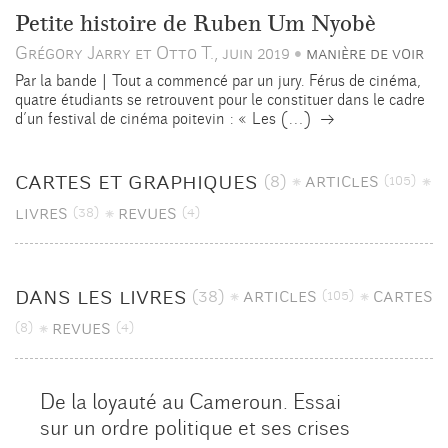
Petite histoire de Ruben Um Nyobè
Grégory Jarry et Otto T., juin 2019
manière de voir
•
Par la bande | Tout a commencé par un jury. Férus de cinéma,
quatre étudiants se retrouvent pour le constituer dans le cadre
→
d’un festival de cinéma poitevin : « Les (…)
cartes et graphiques
(8)
articles
(105)
livres
revues
(38)
(4)
dans les livres
(38)
articles
cartes
(105)
revues
(8)
(4)
De la loyauté au Cameroun. Essai
sur un ordre politique et ses crises