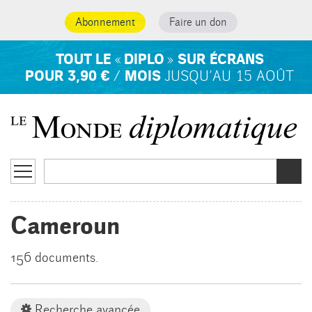
Abonnement
Faire un don
TOUT LE
DIPLO
SUR ÉCRANS
«
»
POUR 3,90 €
MOIS
/
JUSQU’AU 15 AOÛT
Cameroun
156 documents.
Recherche avancée